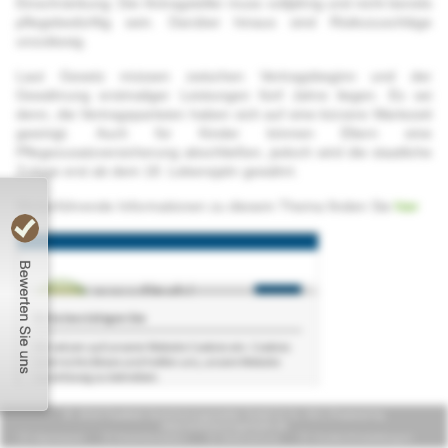
Einschränkung: Der Antragsteller muss volljährig und nicht bereits
pflegebedürftig sein. Darüber hinaus sind Risikozuschläge
unzulässig.
Laut Gesetz müssen zwischen Vertragsbeginn und der
Gewährung erstmaliger Leistungen fünf Jahre liegen. Es sei
denn, die Vertragsparteien haben sich auf eine kürzere Wartezeit
geeinigt. Auch für Kinder können Eltern eine
Pflegezusatzversicherung abschließen, jedoch wird die staatliche
Zulage erst ab dem 18. Lebensjahr gewährt.
Weiterführende Informationen zu diesem Thema finden Sie
hier
ie uns weiterempfehlen?
✇ 2016 Pawlitzki Versicherungsmakler GmbH & Co. KG | Powered by
www.versicherungsmarkt.de
ⓘ
Impressum
ⓘ
Erstinformation
ⓘ
Datenschutz
ⓘ
Cookie-Einstellungen