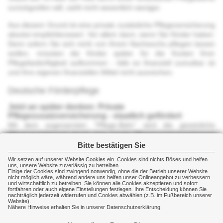
zurückgreifen will, zahlt nicht wesentlich weniger.
Gesundheit
Aus diesem Grund ist eine private zusätzliche Pflegeversicherung
absolut empfehlenswert. Vor allem dann, wenn Sie Kinder haben:
Gewerbeversicherungen
Denn sofern Sie sich nicht von Ihrem Nachwuchs pflegen lassen
wollen, müssten die Kinder später für die Kosten Ihrer
Schadenmanagement
Pflegebedürftigkeit aufkommen - falls es finanziell zumutbar ist
und Ihre eigenen finanziellen Mittel nicht ausreichen.
Themen
Deutsche Förderpflege
Rechner
Jetzt an später denken: Private
Pflegezusatzversicherung - staatlich gefördert
News
Mit dem sogenannten "Pflege-Bahr" wird die gesetzliche
Pflegeversicherung durch eine private Pflegezusatzversicherung
ergänzt. Für die freiwillige Zusatzversicherung gewährt der Staat
Bitte bestätigen Sie
sogar eine finanzielle Förderung.
Wir setzen auf unserer Website Cookies ein. Cookies sind nichts Böses und helfen
uns, unsere Website zuverlässig zu betreiben.
Wer im Alter zum Pflegefall wird, kann den finanziellen
Einige der Cookies sind zwingend notwendig, ohne die der Betrieb unserer Website
nicht möglich wäre, während andere uns helfen unser Onlineangebot zu verbessern
Betreuungsaufwand in den seltensten Fällen komplett alleine
und wirtschaftlich zu betreiben. Sie können alle Cookies akzeptieren und sofort
fortfahren oder auch eigene Einstellungen festlegen. Ihre Entscheidung können Sie
schultern. Schon heute übersteigen die Kosten der Pflege die
nachträglich jederzeit widerrufen und Cookies abwählen (z.B. im Fußbereich unserer
Leistungen der gesetzlichen Pflegeversicherung. Aus diesem
Website).
Nähere Hinweise erhalten Sie in unserer Datenschutzerklärung.
Grund lohnt sich eine zusätzliche private Pflegezusatzversorgung
wie der "Pflege-Bahr" (benannt nach dem