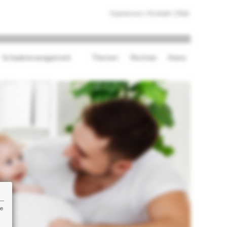
Impressum
|
Kontakt
|
Mail
Schadenmanagement
Themen
Rechner
News
re