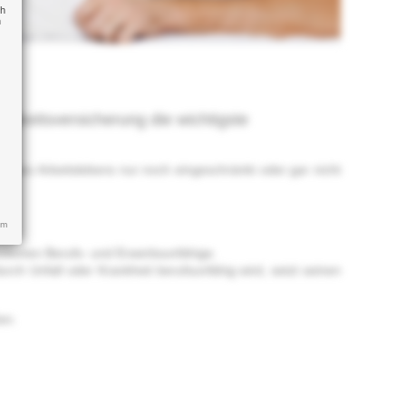
ch
n
higkeitsversicherung die wichtigste
eines Arbeitslebens nur noch eingeschränkt oder gar nicht
um
.
Millionen Berufs- und Erwerbsunfähige.
rch Unfall oder Krankheit berufsunfähig wird, setzt seinen
en.