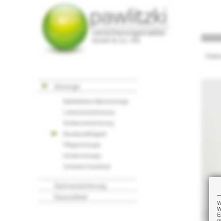
Hom
Vorsorge
Betriebliche Altersvorsorge
Lebensversicherung
Rentenversicherung
Berufsunfähigkeit
Pflegevorsorge
Kindervorsorge
Schwere Krankheit
Sachversicherung
Gesundheit
W
W
E
m