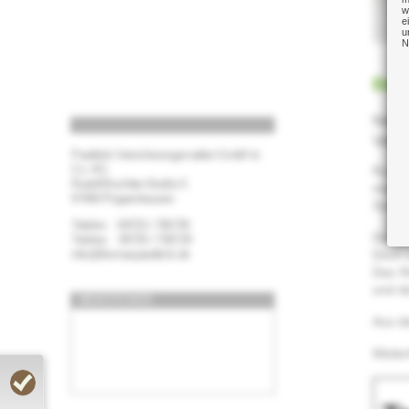
w
e
u
N
Ber
Neben
Vers
Pawlitzki Versicherungsmakler GmbH &
Co. KG
Rund 
Rudolf-Bochtler-Straße 5
mehr a
97490 Poppenhausen
Soweit
09725 / 706730
Dass 
09725 / 706729
info@thomaspawlitzki.de
Doch b
Das Ri
und de
NEWSTICKER:
Aus di
Weite