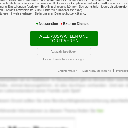
irtschaftlich zu betreiben. Sie können alle Cookies akzeptieren und sofort fortfahren oder au
igene Einstellungen festlegen. Ihre Entscheidung können Sie nachträglich jederzeit widerrufe
nd Cookies abwählen (z.B. im Fußbereich unserer Website).
ähere Hinweise erhalten Sie in unserer Datenschutzerklärung.
Notwendige
Externe Dienste
ufsunfähigkeitsversicherung
ALLE AUSWÄHLEN UND
 der privaten Haftpflichtversicherung ist die Berufsunfä
FORTFAHREN
icherung überhaupt.
Auswahl bestätigen
25 Prozent der Arbeitnehmer eines Geburtsjahrganges wird im Laufe s
rbeitsfähig sein.
Eigene Einstellungen festlegen
 die Statistik.
Erstinformation
Datenschutzerklärung
Impress
Sie davon überzeugt sind, nicht dazuzugehören, zeugt von Optimismus
etrachten wir es realistisch: In Deutschland gibt es derzeit über zwei 
siko, einmal dazuzugehören, ist also durchaus vorhanden. Und wer du
n Lebensstandard seiner Familie aufs Spiel!
esem Grund sollten Sie eine Berufsunfähigkeitsversicherung abschließ
rführende Informationen zu diesem Thema finden Sie
hier