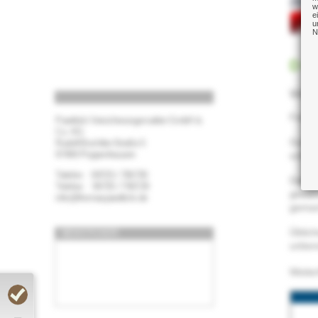
w
e
u
N
D & 
Wer 
Fehle
Pawlitzki Versicherungsmakler GmbH &
Co. KG
Gesch
Rudolf-Bochtler-Straße 5
97490 Poppenhausen
schuld
09725 / 706730
Damit 
09725 / 706729
gewäh
info@thomaspawlitzki.de
gemach
Üblic
NEWSTICKER:
unbere
Weite
weiterempfehlen?