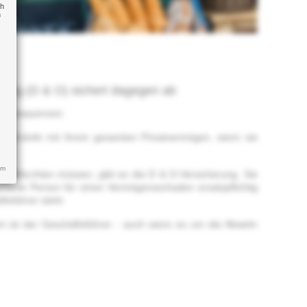
ch
n
erung (D & O) sichert dagegen ab
e Konsequenzen.
nbeschränkt mit ihrem gesamten Privatvermögen, wenn sie
um
uin befürchten müssen, gibt es die D & O-Versicherung. Sie
icherte Person für einen Vermögensschaden ersatzpflichtig
tsführer steht.
hert ist der Geschäftsführer - auch wenn es um die Abwehr