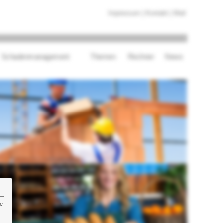
Impressum
|
Kontakt
|
Mail
Schadenmanagement
Themen
Rechner
News
re