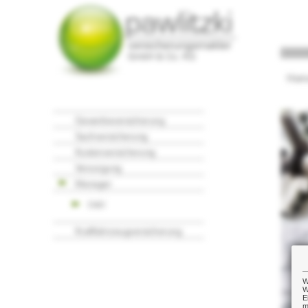
Hom
Gewerbeversicherung
Sachversicherung
Kostenversicherung
Versorgung
Manager
D&O
Kraftfahrzeugversicherung
W
W
E
m