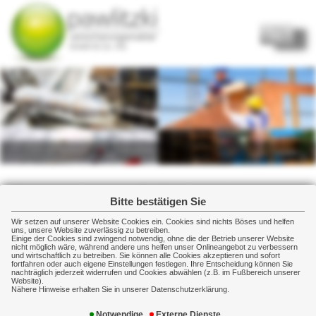
Home
Privatversicherungen
Gewerbeversicherungen
Gewerbeversicherung
Sachversicherung
Sachversicherung für Ihre Vermögenswerte
Bitte bestätigen Sie
Betriebsgebäudeversicherung
Damit die Feuerversicherung im Schadensfall auch zahlt, wenn
Wir setzen auf unserer Website Cookies ein. Cookies sind nichts Böses und helfen
uns, unsere Website zuverlässig zu betreiben.
es um Ihre Existenz geht.
Geschäftsinhaltsversicherung
Einige der Cookies sind zwingend notwendig, ohne die der Betrieb unserer Website
nicht möglich wäre, während andere uns helfen unser Onlineangebot zu verbessern
und wirtschaftlich zu betreiben. Sie können alle Cookies akzeptieren und sofort
Maschinenversicherung
Wir unterstützen Sie bei der richtigen Ermittlung des
fortfahren oder auch eigene Einstellungen festlegen. Ihre Entscheidung können Sie
Versicherungswerts - damit eine Unterversicherung
nachträglich jederzeit widerrufen und Cookies abwählen (z.B. im Fußbereich unserer
Elektronikversicherung
Website).
ausgeschlossen ist
Nähere Hinweise erhalten Sie in unserer Datenschutzerklärung.
Fotovoltaikversicherung
Individuelle Vertragsgestaltung: Damit Sie im
Transportversicherung
Notwendige
Externe Dienste
Schadensfall immer gute Karten haben