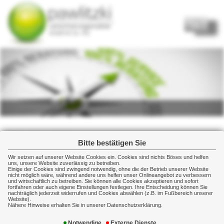
Home
Start
Über uns
Kundenkreis
Firmen
Privatversicherungen
Bitte bestätigen Sie
Freiberufler/Selbständige
Was heute noch Bestand hat, kann morgen schon ungewiss sein.
Wir setzen auf unserer Website Cookies ein. Cookies sind nichts Böses und helfen
Berufseinsteiger/Studenten
uns, unsere Website zuverlässig zu betreiben.
Denn nichts ist so beständig wie der Wandel.
Einige der Cookies sind zwingend notwendig, ohne die der Betrieb unserer Website
Privatpersonen
nicht möglich wäre, während andere uns helfen unser Onlineangebot zu verbessern
und wirtschaftlich zu betreiben. Sie können alle Cookies akzeptieren und sofort
Damit Ihre Zukunft planbar und sicher wird, minimieren wir
fortfahren oder auch eigene Einstellungen festlegen. Ihre Entscheidung können Sie
nahezu alle Risiken durch maßgeschneiderte
nachträglich jederzeit widerrufen und Cookies abwählen (z.B. im Fußbereich unserer
Kontakt
Website).
Versicherungspakete, die sich auch den Veränderungen im Laufe
Nähere Hinweise erhalten Sie in unserer Datenschutzerklärung.
Impressum
eines Lebens anpassen. Dabei bilden unsere Erfahrung und Ihre
individuellen Belange und Wünsche den Gestaltungsrahmen für
Notwendige
Externe Dienste