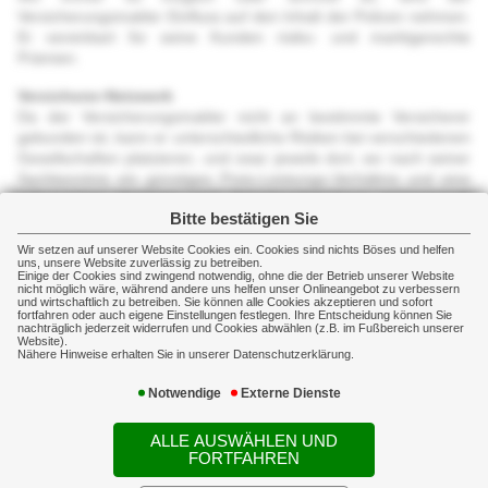
Versicherungsmakler Einfluss auf den Inhalt der Policen nehmen.
Impressum
Er vereinbart für seine Kunden risiko- und marktgerechte
Prämien.
Privatversicherungen
Versicherer-Netzwerk
Da der Versicherungsmakler nicht an bestimmte Versicherer
Gewerbeversicherungen
gebunden ist, kann er unterschiedliche Risiken bei verschiedenen
Gesellschaften platzieren, und zwar jeweils dort, wo nach seiner
Schadenmanagement
Sachkenntnis ein günstiges Preis-Leistungs-Verhältnis und eine
reibungslose Vertrags- und Schadenabwicklung sichergestellt
Bitte bestätigen Sie
Themen
sind.
Wir setzen auf unserer Website Cookies ein. Cookies sind nichts Böses und helfen
Betreuung
Rechner
uns, unsere Website zuverlässig zu betreiben.
Einige der Cookies sind zwingend notwendig, ohne die der Betrieb unserer Website
Der Versicherungsmakler entlastet seine Kunden weitgehend von
nicht möglich wäre, während andere uns helfen unser Onlineangebot zu verbessern
zeitraubenden Abwicklungs- und Verwaltungsarbeiten. Sein
und wirtschaftlich zu betreiben. Sie können alle Cookies akzeptieren und sofort
News
fortfahren oder auch eigene Einstellungen festlegen. Ihre Entscheidung können Sie
besonderes Augenmerk gilt der Anpassung des
nachträglich jederzeit widerrufen und Cookies abwählen (z.B. im Fußbereich unserer
Versicherungsschutzes der betrieblichen und privaten Risiken an
Website).
Nähere Hinweise erhalten Sie in unserer Datenschutzerklärung.
veränderte Risiko- und Marktverhältnisse.
Notwendige
Externe Dienste
Schadenregulierung
Der Versicherungsmakler bringt sein Wissen und seine Erfahrung
ALLE AUSWÄHLEN UND
in die Verhandlungen mit den Versicherern, ggf. Gutachtern oder
FORTFAHREN
weiteren, durch Versicherer beauftragten Dienstleistern ein und
begleitet Sie in der Schadenabwicklung bis zur Beendigung des