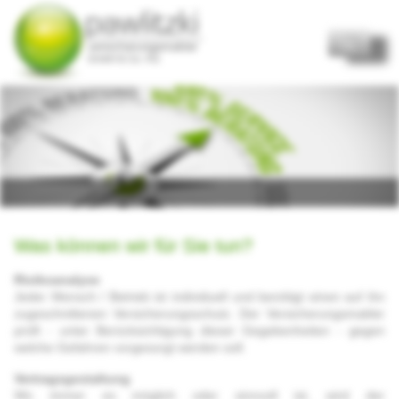
Home
Start
Über uns
Kurzportrait
Tätigkeit
Was können wir für Sie tun?
Unser Team
Partner
Risikoanalyse
Jeder Mensch / Betrieb ist individuell und benötigt einen auf ihn
Mitgliedschaften
zugeschnittenen Versicherungsschutz. Der Versicherungsmakler
Qualität
prüft - unter Berücksichtigung dieser Gegebenheiten - gegen
welche Gefahren vorgesorgt werden soll.
Kundenkreis
Vertragsgestaltung
Kontakt
Wo immer es möglich oder sinnvoll ist, wird der