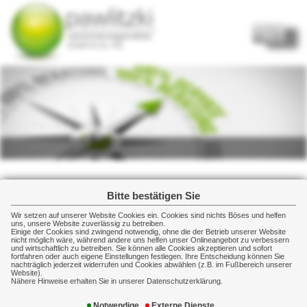
Home
Start
Über uns
Kurzportrait
Tätigkeit
Mitgliedschaften
Unser Team
Bitte bestätigen Sie
Partner
Wir nutzen das Dienstleistungsangebot der
Wir setzen auf unserer Website Cookies ein. Cookies sind nichts Böses und helfen
uns, unsere Website zuverlässig zu betreiben.
VEMA Versicherungsmakler Genossenschaft eG
Mitgliedschaften
Einige der Cookies sind zwingend notwendig, ohne die der Betrieb unserer Website
nicht möglich wäre, während andere uns helfen unser Onlineangebot zu verbessern
zum Vorteil unserer Kunden.
Qualität
und wirtschaftlich zu betreiben. Sie können alle Cookies akzeptieren und sofort
fortfahren oder auch eigene Einstellungen festlegen. Ihre Entscheidung können Sie
Die VEMA ist ein genossenschaftlicher Zusammenschluss
nachträglich jederzeit widerrufen und Cookies abwählen (z.B. im Fußbereich unserer
Website).
Kundenkreis
von qualifizierten Versicherungsmaklern. Durch die Nutzung
Nähere Hinweise erhalten Sie in unserer Datenschutzerklärung.
des VEMA-Dienstleistungsangebotes können wir Ihnen unter
Kontakt
anderem Versicherungsprodukte mit einem ausgezeichneten
Notwendige
Externe Dienste